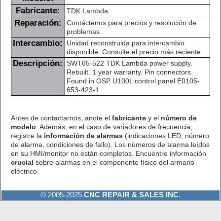
Fabricante:
TDK Lambda
Reparación:
Contáctenos para precios y resolución de
problemas.
Intercambio:
Unidad reconstruida para intercambio
disponible. Consulte el precio más reciente.
Descripción:
SWT65-522 TDK Lambda power supply.
Rebuilt. 1 year warranty. Pin connectors.
Found in OSP U100L control panel E0105-
653-423-1.
Antes de contactarnos, anote el
fabricante
y el
número de
modelo
. Además, en el caso de variadores de frecuencia,
registre la
información de alarmas
(indicaciones LED, número
de alarma, condiciones de fallo). Los números de alarma leídos
en su HMI/monitor no están completos. Encuentre información
crucial
sobre alarmas en el componente físico del armario
eléctrico.
© 2005-2025
CNC REPAIR & SALES INC.