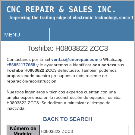
MENU
Toshiba: H0803822 ZCC3
Contáctanos por Email
ventas@cncrepair.com
o Whatsapp
+56951177658
y le ayudaremos a identificar
con certeza
sus
Toshiba H0803822 ZCC3
defectuoso. También podemos
proporcionarle nuestro presupuesto más reciente de
reparación/reconstrucción.
Nuestros ingenieros y técnicos expertos cuentan con una
amplia experiencia en la reconstrucción de equipos Toshiba
H0803822 ZCC3. Se dedican a minimizar el tiempo de
inactivida.
BACK TO SEARCH
Número de
H0803822 ZCC3
Modelo: