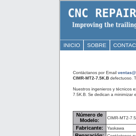
INICIO
SOBRE
CONTA
Contáctanos por Email
ventas@
CIMR-MT2-7.5K.B
defectuoso. T
Nuestros ingenieros y técnicos 
7.5K.B. Se dedican a minimizar el
Número de
CIMR-MT2-7.5
Modelo:
Fabricante:
Yaskawa
Reparación:
Contáctenos pa