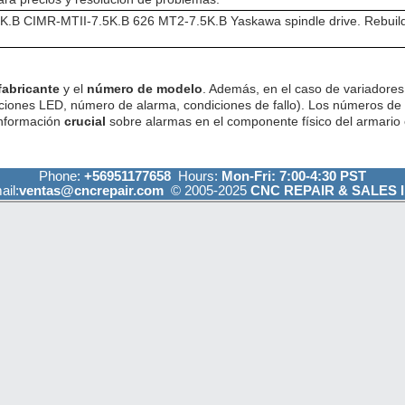
B CIMR-MTII-7.5K.B 626 MT2-7.5K.B Yaskawa spindle drive. Rebuild.
fabricante
y el
número de modelo
. Además, en el caso de variadores 
ciones LED, número de alarma, condiciones de fallo). Los números de
información
crucial
sobre alarmas en el componente físico del armario e
Phone:
+56951177658
Hours:
Mon-Fri: 7:00-4:30 PST
ail:
ventas@cncrepair.com
© 2005-2025
CNC REPAIR & SALES I