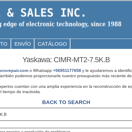
CTO
ENVÍO
CATÁLOGO
Yaskawa: CIMR-MT2-7.5K.B
cncrepair.com
o Whatsapp
+56951177658
y le ayudaremos a identifi
ambién podemos proporcionarle nuestro presupuesto más reciente de 
expertos cuentan con una amplia experiencia en la reconstrucción d
 tiempo de inactivida.
BACK TO SEARCH
K.B
ra precios y resolución de problemas.