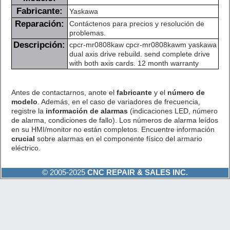
Fabricante:
Yaskawa
Reparación:
Contáctenos para precios y resolución de
problemas.
Descripción:
cpcr-mr0808kaw cpcr-mr0808kawm yaskawa
dual axis drive rebuild. send complete drive
with both axis cards. 12 month warranty
Antes de contactarnos, anote el
fabricante
y el
número de
modelo
. Además, en el caso de variadores de frecuencia,
registre la
información de alarmas
(indicaciones LED, número
de alarma, condiciones de fallo). Los números de alarma leídos
en su HMI/monitor no están completos. Encuentre información
crucial
sobre alarmas en el componente físico del armario
eléctrico.
© 2005-2025
CNC REPAIR & SALES INC.