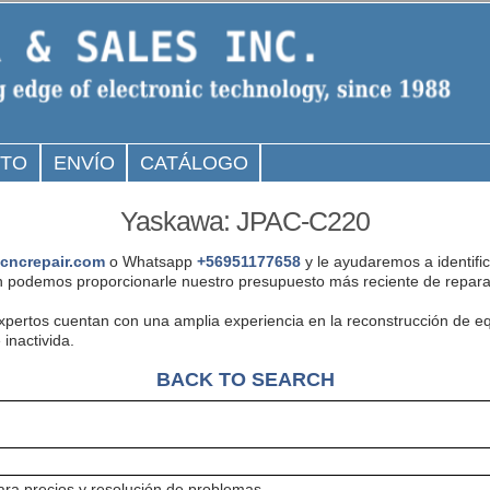
CTO
ENVÍO
CATÁLOGO
Yaskawa: JPAC-C220
cncrepair.com
o Whatsapp
+56951177658
y le ayudaremos a identifi
 podemos proporcionarle nuestro presupuesto más reciente de reparac
expertos cuentan con una amplia experiencia en la reconstrucción de
inactivida.
BACK TO SEARCH
ra precios y resolución de problemas.