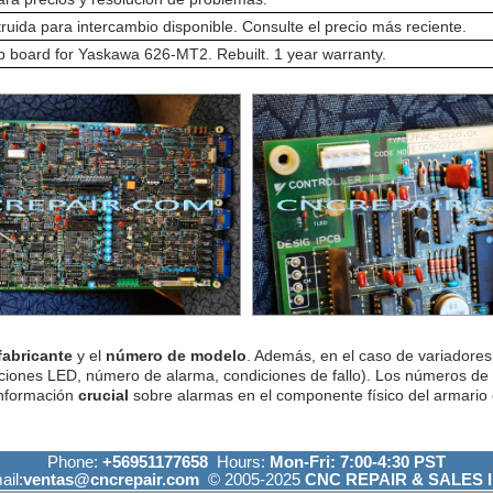
ruida para intercambio disponible. Consulte el precio más reciente.
board for Yaskawa 626-MT2. Rebuilt. 1 year warranty.
fabricante
y el
número de modelo
. Además, en el caso de variadores 
ciones LED, número de alarma, condiciones de fallo). Los números de
información
crucial
sobre alarmas en el componente físico del armario e
Phone:
+56951177658
Hours:
Mon-Fri: 7:00-4:30 PST
ail:
ventas@cncrepair.com
© 2005-2025
CNC REPAIR & SALES I