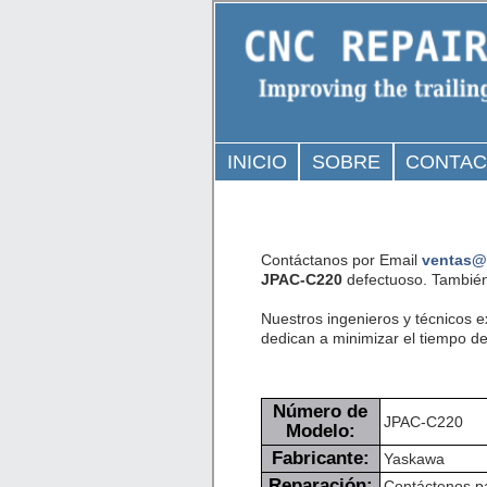
INICIO
SOBRE
CONTA
Contáctanos por Email
ventas@
JPAC-C220
defectuoso. También
Nuestros ingenieros y técnicos 
dedican a minimizar el tiempo de 
Número de
JPAC-C220
Modelo:
Fabricante:
Yaskawa
Reparación:
Contáctenos pa