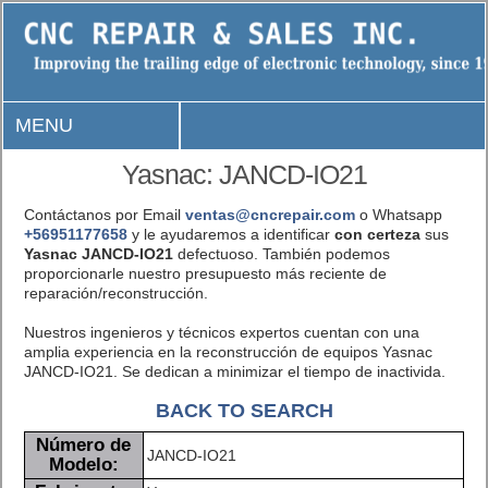
MENU
Yasnac: JANCD-IO21
Contáctanos por Email
ventas@cncrepair.com
o Whatsapp
+56951177658
y le ayudaremos a identificar
con certeza
sus
Yasnac JANCD-IO21
defectuoso. También podemos
proporcionarle nuestro presupuesto más reciente de
reparación/reconstrucción.
Nuestros ingenieros y técnicos expertos cuentan con una
amplia experiencia en la reconstrucción de equipos Yasnac
JANCD-IO21. Se dedican a minimizar el tiempo de inactivida.
BACK TO SEARCH
Número de
JANCD-IO21
Modelo: