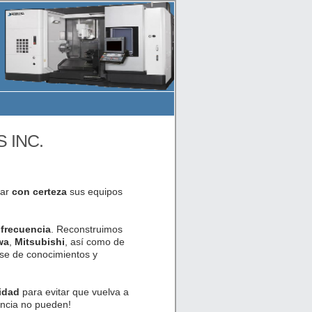
S INC.
car
con certeza
sus equipos
 frecuencia
. Reconstruimos
wa
,
Mitsubishi
, así como de
se de conocimientos y
idad
para evitar que vuelva a
encia no pueden!