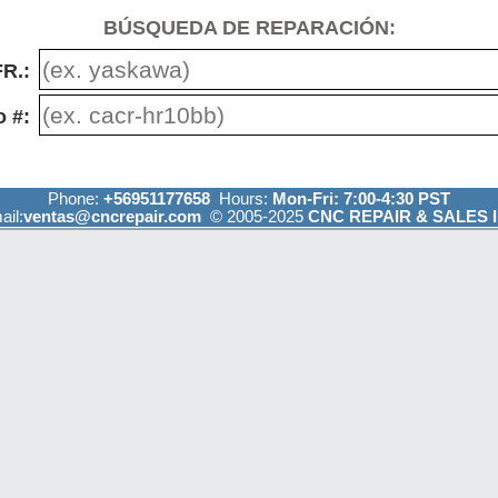
BÚSQUEDA DE REPARACIÓN:
R.:
 #:
Phone:
+56951177658
Hours:
Mon-Fri: 7:00-4:30 PST
ail:
ventas@cncrepair.com
© 2005-2025
CNC REPAIR & SALES I