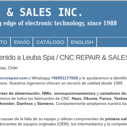
CTO
ENVÍO
CATÁLOGO
ENGLISH
enido a Leuba Spa / CNC REPAIR & SALE
ay, Chile!
cncrepair.com
o Whatsapp
+56951177658
y le ayudaremos a identifi
uosos. Nuestros ingenieros ofrecen un servicio de calidad desde 1988.
ntes de alimentación
,
HMIs
,
servoaccionamientos
y
variadores de
nicos de todos los fabricantes de CNC:
Haas
,
Okuma
,
Fanuc
,
Yaska
hneider
,
Danfoss
y
Siemens
. Constantemente ampliamos nuestra ba
 causas de la falla de su equipo y utilizan componentes de
primera cal
abricantes de equipos originales (OEM), los intermediarios y la compet