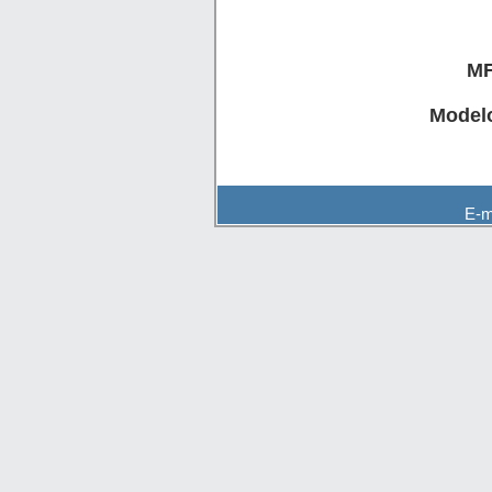
MF
Modelo
E-m